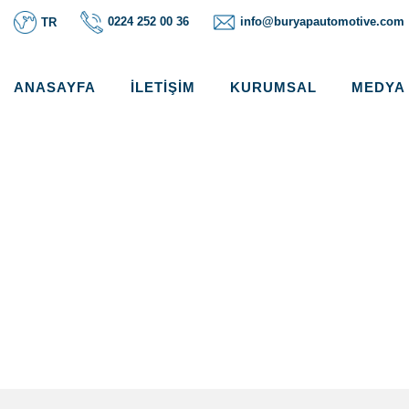
0224 252 00 36
info@buryapautomotive.com
TR
ANASAYFA
İLETIŞIM
KURUMSAL
MEDYA
KNORR