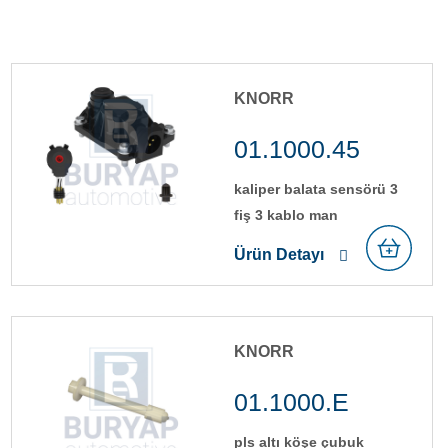
KNORR
01.1000.45
kali̇per balata sensörü 3
fi̇ş 3 kablo man
Ürün Detayı
KNORR
01.1000.E
pls alti köşe çubuk