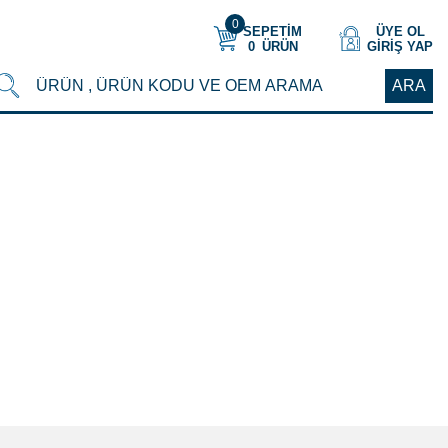
0
SEPETİM
ÜYE OL
0
ÜRÜN
GIRIŞ YAP
ARA
fa
/
KNORR
/
KALİPER BALATA SENSÖRÜ 3 FİŞ 3 KABLO MAN