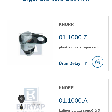
KNORR
01.1000.Z
plasti̇k ci̇vata tapa-sacli
Ürün Detayı
KNORR
01.1000.A
kali̇per balata sensörü 3