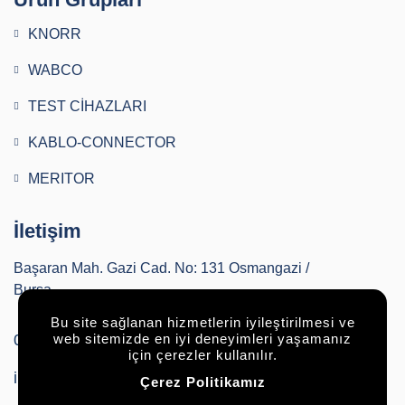
KNORR
WABCO
TEST CİHAZLARI
KABLO-CONNECTOR
MERITOR
İletişim
Başaran Mah. Gazi Cad. No: 131 Osmangazi /
Bursa
Bu site sağlanan hizmetlerin iyileştirilmesi ve
0224 252 00 36
web sitemizde en iyi deneyimleri yaşamanız
için çerezler kullanılır.
info@buryapautomotive.com
Çerez Politikamız