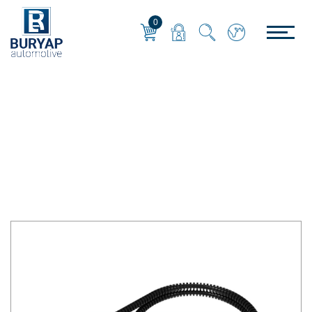
0
MERITOR
Anasayfa
/
MERITOR
/
KALİPER BALATA SENSÖRÜ 185 cm