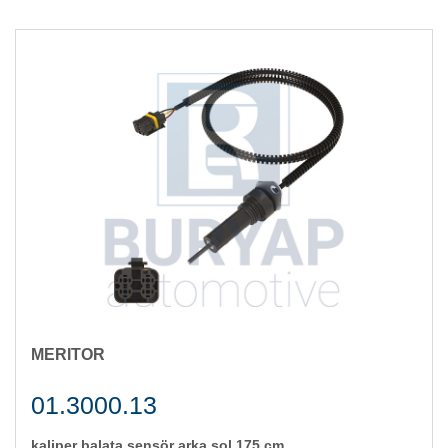
MERITOR
01.3000.13
kali̇per balata sensör arka sol 175 cm