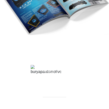
Katalog
Buryap
2023 KATALOG
Görüntüle