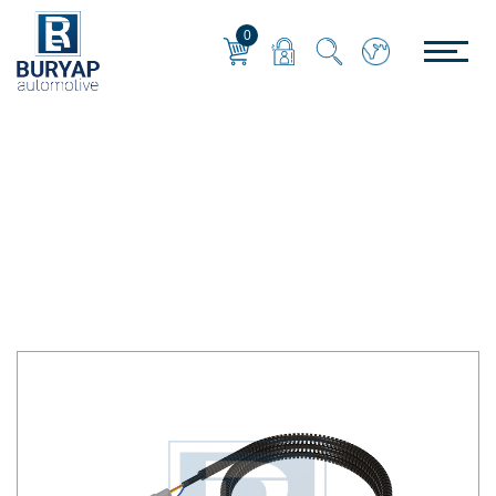
0
MERITOR
Anasayfa
/
MERITOR
/
KALİPER BALATA SENSÖR ÖN SAĞ 230 cm