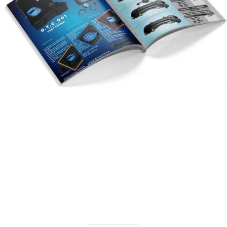
Katalog
Buryap
2023 KATALOG
Görüntüle